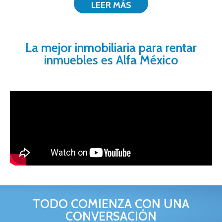
LEER MÁS
La mejor inmobiliaria para rentar
inmuebles es Alfa México
TODO COMIENZA CON UNA
CONVERSACIÓN