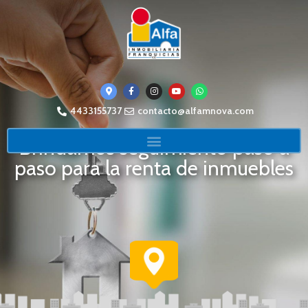
4433155737
contacto@alfamnova.com
Brindamos seguimiento paso a
paso para la renta de inmuebles