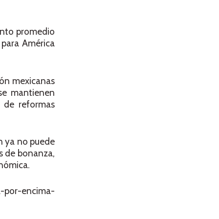
iento promedio
l para América
sión mexicanas
 se mantienen
a de reformas
ón ya no puede
os de bonanza,
onómica.
a-por-encima-