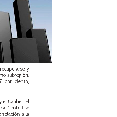
 recuperarse y
omo subregión,
 por ciento,
 el Caribe, “El
ica Central se
relación a la