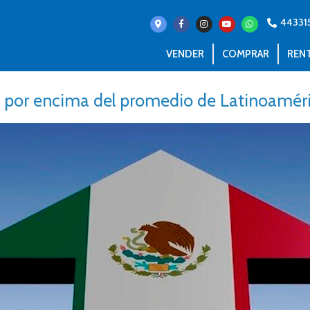
44331
VENDER
COMPRAR
REN
 por encima del promedio de Latinoamér