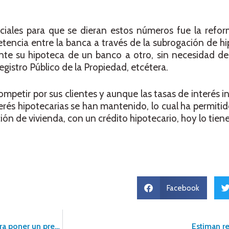
iales para que se dieran estos números fue la reform
encia entre la banca a través de la subrogación de h
nte su hipoteca de un banco a otro, sin necesidad de
egistro Público de la Propiedad, etcétera.
mpetir por sus clientes y aunque las tasas de interés i
terés hipotecarias se han mantenido, lo cual ha permit
ión de vivienda, con un crédito hipotecario, hoy lo tien
Facebook
Amnesia temporal, olfato de detective y otros 5 factores para poner un precio justo a tu casa
Estiman r