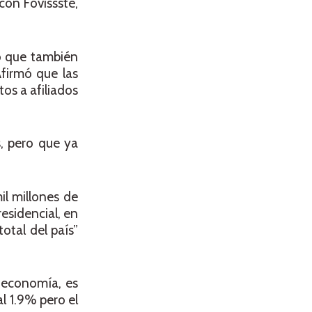
con Fovissste,
ro que también
Afirmó que las
os a afiliados
s, pero que ya
il millones de
residencial, en
otal del país”
a economía, es
l 1.9% pero el