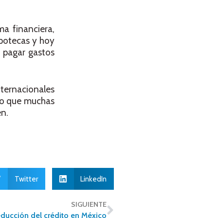
a financiera,
ipotecas y hoy
 pagar gastos
nternacionales
ido que muchas
en.
Twitter
LinkedIn
SIGUIENTE
educción del crédito en México