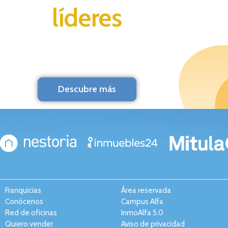
líderes
Descubre más
Franquicias
Área reservada
Conócenos
Campus Alfa
Red de oficinas
InmoAlfa 5.0
Quiero vender
Aviso de privacidad