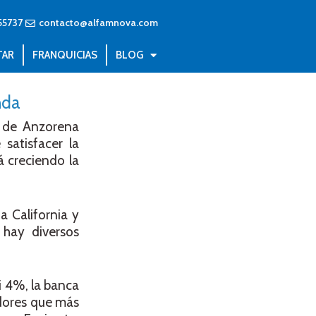
55737
contacto@alfamnova.com
TAR
FRANQUICIAS
BLOG
nda
a de Anzorena
satisfacer la
á creciendo la
 California y
 hay diversos
i 4%, la banca
adores que más