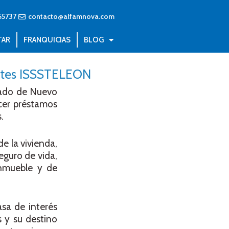
55737
contacto@alfamnova.com
TAR
FRANQUICIAS
BLOG
entes ISSSTELEON
stado de Nuevo
cer préstamos
.
e la vivienda,
eguro de vida,
inmueble y de
asa de interés
 y su destino