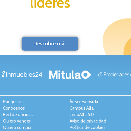
líderes
Descubre más
Franquicias
Área reservada
Conócenos
Campus Alfa
Red de oficinas
InmoAlfa 5.0
Quiero vender
Aviso de privacidad
Quiero comprar
Política de cookies